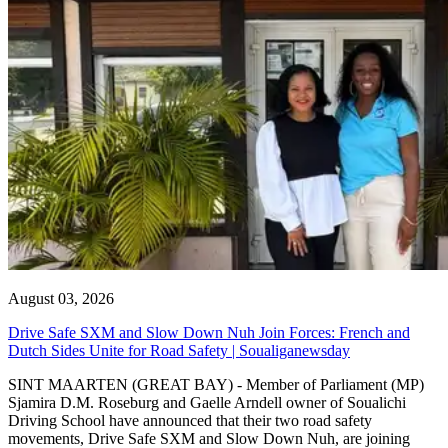
August 03, 2026
Drive Safe SXM and Slow Down Nuh Join Forces: French and
Dutch Sides Unite for Road Safety | Soualiganewsday
SINT MAARTEN (GREAT BAY) - Member of Parliament (MP)
Sjamira D.M. Roseburg and Gaelle Arndell owner of Soualichi
Driving School have announced that their two road safety
movements, Drive Safe SXM and Slow Down Nuh, are joining