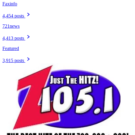
Faxinfo
4,454 posts
721news
4,413 posts
Featured
3,915 posts